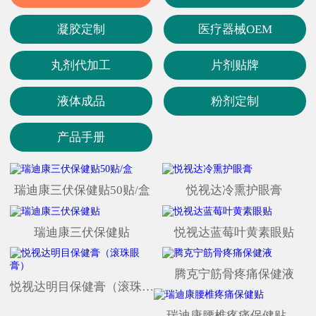
凝胶定制
医疗器械OEM
丸剂代加工
片剂贴牌
液体成品
粉剂定制
产品手册
瑞迪康三伏保健贴50贴/盒
悦视达冷熏护眼膏
瑞迪康三伏保健贴
悦视达蓝莓叶黄素眼贴
腾克宁筋骨疼痛保健液
悦视达明目保健膏（滚珠眼膏）
瑞迪康腰椎疼痛保健贴