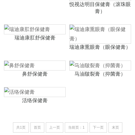
悦视达明目保健膏（滚珠眼
膏）
瑞迪康肛舒保健膏
瑞迪康熏眼膏（眼保健膏）
鼻舒保健膏
马油皲裂膏（抑菌膏）
活络保健膏
共1页
首页
上一页
当前页：1
下一页
末页