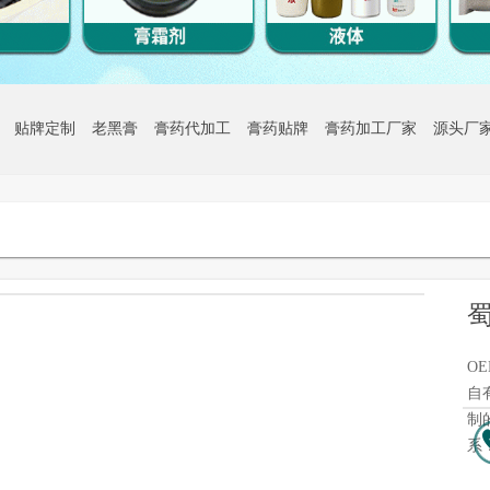
贴牌定制
老黑膏
膏药代加工
膏药贴牌
膏药加工厂家
源头厂
O
自
制
系