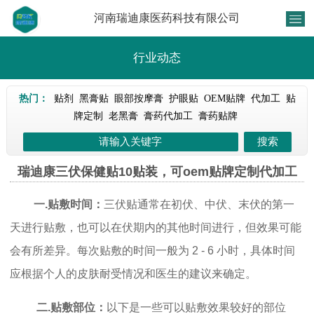
河南瑞迪康医药科技有限公司
行业动态
热门：
贴剂
黑膏贴
眼部按摩膏
护眼贴
OEM贴牌
代加工
贴
牌定制
老黑膏
膏药代加工
膏药贴牌
瑞迪康三伏保健贴10贴装，可oem贴牌定制代加工
一.贴敷时间：
三伏贴通常在初伏、中伏、末伏的第一
天进行贴敷，也可以在伏期内的其他时间进行，但效果可能
会有所差异。每次贴敷的时间一般为 2 - 6 小时，具体时间
应根据个人的皮肤耐受情况和医生的建议来确定。
二.贴敷部位：
以下是一些可以贴敷效果较好的部位