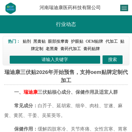
河南瑞迪康医药科技有限公司
行业动态
热门：
贴剂
黑膏贴
眼部按摩膏
护眼贴
OEM贴牌
代加工
贴
牌定制
老黑膏
膏药代加工
膏药贴牌
瑞迪康三伏贴2026年开始预售，支持oem贴牌定制代
加工
一、
瑞迪康
三伏贴核心成分、保健作用及适宜人群
常见成分：
白芥子、延胡索、细辛、肉桂、甘遂、麻
黄、黄芪、干姜、吴茱萸等。
保健作用：
缓解四肢寒冷、关节疼痛、女性宫寒、胃寒