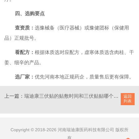
四、选购要点
查资质：
选豫械备（医疗器械）或豫健团标（保健用
品）正规批号。
看配方：
根据体质选对应配方，虚寒体质选含肉桂、干
姜、细辛的产品。
选厂家：
优先河南本地正规药企，质量售后更有保障。
上一篇：
瑞迪康三伏贴的贴敷时间和三伏贴贴哪个部位？
下一
返回
列表
Copyright © 2018-2026 河南瑞迪康医药科技有限公司 版权所
有