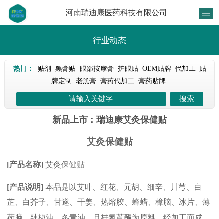
河南瑞迪康医药科技有限公司
行业动态
热门：
贴剂
黑膏贴
眼部按摩膏
护眼贴
OEM贴牌
代加工
贴
牌定制
老黑膏
膏药代加工
膏药贴牌
新品上市：瑞迪康艾灸保健贴
艾灸保健贴
[
产品名称]
艾灸保健贴
[
产品说明]
本品是以艾叶、红花、元胡、细辛、川芎、白
芷、白芥子、甘遂、干姜、热熔胶、蜂蜡、樟脑、冰片、薄
荷脑、辣椒油、冬青油、月桂氮䓬酮为原料，经加工而成。