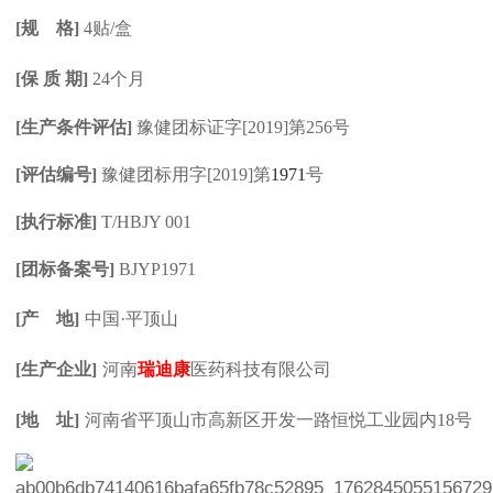
[
规 格]
4
贴/盒
[
保 质 期]
24
个月
[
生产条件评估]
豫健团标证字[2019]第256号
[
评估编号]
豫健团标用字[2019]第
1971
号
[
执行标准]
T/HBJY 001
[
团标备案号]
BJYP1971
[
产 地]
中国·平顶山
[
生产企业]
河南
瑞迪康
医药科技有限公司
[
地 址]
河南省平顶山市高新区开发一路恒悦工业园内18号