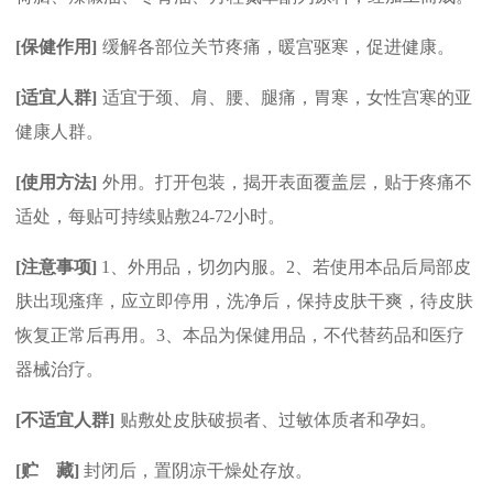
[
保健作用]
缓解各部位关节疼痛，暖宫驱寒，促进健康。
[
适宜人群]
适宜于颈、肩、腰、腿痛，胃寒，女性宫寒的亚
健康人群
。
[
使用方法]
外用。打开包装，揭开表面覆盖层，贴于疼痛不
适处，每贴可持续贴敷24-72小时。
[
注意事项]
1
、外用品，切勿内服。2、若使用本品后局部皮
肤出现瘙痒，应立即停用，洗净后，保持皮肤干爽，待皮肤
恢复正常后再用。3、本品为保健用品，不代替药品和医疗
器械治疗。
[
不适宜人群]
贴敷处皮肤破损者、过敏体质者和孕妇。
[
贮 藏]
封闭后，置阴凉干燥处存放。