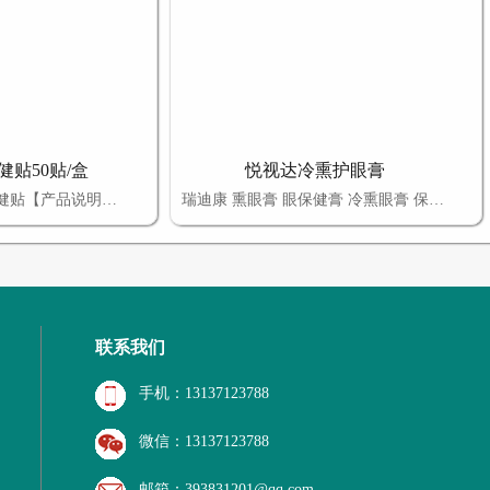
贴50贴/盒
悦视达冷熏护眼膏
【产品名称】三伏保健贴【产品说明】本品是以白芥子、延胡索、细辛、肉桂、甘遂、麻黄、黄芪、干姜、吴茱萸、麻油、凡士林、羊毛脂、蜂蜜、热熔胶、月桂氮草酮为原料，经加工而成。【保健作用】缓解四肢寒冷、关节疼痛、女性宫寒、胃寒及慢性咳喘不适，促进健康。【适宜人群】适宜于身体湿寒、阳气不足引起的四肢寒冷、关节
瑞迪康 熏眼膏 眼保健膏 冷熏眼膏 保护眼睛 眼睛资讯
联系我们
手机：13137123788
微信：13137123788
邮箱：393831201@qq.com