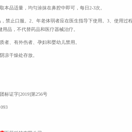
取本品适量，均匀涂抹在鼻腔中即可，每日2-3次
。
品，禁止口服。2、年老体弱者应在医生指导下使用。3、使用过
健用品，不代替药品和医疗器械治疗。
质者、有外伤者、孕妇和婴幼儿禁用。
阴凉干燥处存放。
团标证字[2019]第256号
093
山