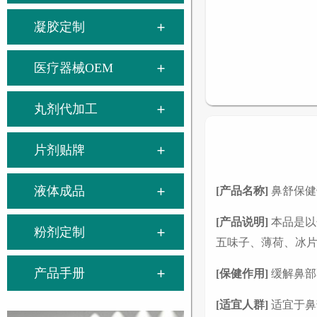
凝胶定制
医疗器械OEM
丸剂代加工
片剂贴牌
液体成品
[
产品名称]
鼻舒保健
[
产品说明]
本品是以
粉剂定制
五味子、薄荷、冰
产品手册
[
保健作用]
缓解鼻部
[
适宜人群]
适宜于鼻