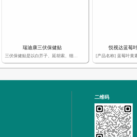
瑞迪康三伏保健贴
悦视达蓝莓
三伏保健贴是以白芥子、延胡索、细辛、肉桂、甘遂、麻黄、黄芪、干姜、吴茱萸、麻油、凡士林、羊毛脂、蜂蜜、热熔胶、月桂氮草酮为原料，经加工而成【保健作用】缓解四肢寒冷、关节疼痛、女性宫寒、胃寒及慢性咳喘不适，促进健康。产品支持oem贴牌定制代加工，商标文号免费使用，定制热线：13137123788
二维码