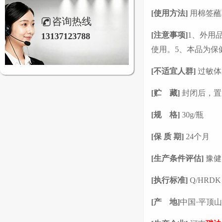
[
使用方法]
用棉签蘸
咨询热线
[
注意事项]
1
、外用
13137123788
使用。5、本品为保
[
不适宜人群]
过敏体
[
贮 藏]
封闭后，置
[
规 格]
30g/
瓶
[
保 质 期]
24
个月
[
生产条件评估]
豫健
[
执行标准]
Q/HRDK 
[
产 地]
中国·平顶