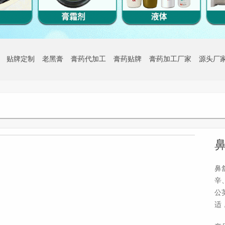
贴牌定制
老黑膏
膏药代加工
膏药贴牌
膏药加工厂家
源头厂
1
/1
鼻
辛
公
适