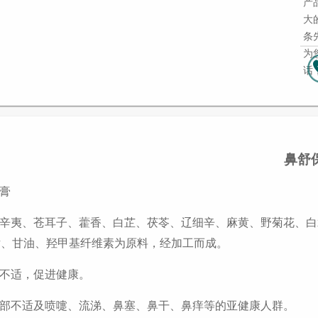
产
大
条
为
话
鼻舒
膏
辛夷、苍耳子、藿香、白芷、茯苓、辽细辛、麻黄、野菊花、白
片、甘油、羟甲基纤维素为原料，经加工而成。
不适，促进健康。
部不适及喷嚏、流涕、鼻塞、鼻干、鼻痒等的亚健康人群
。