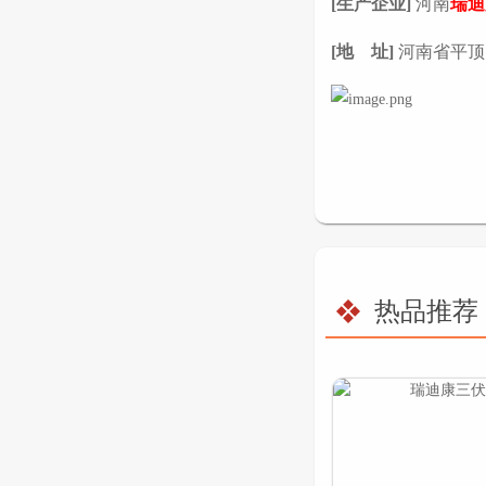
[
生产企业]
河南
瑞迪
[
地 址]
河南省平顶
热品推荐