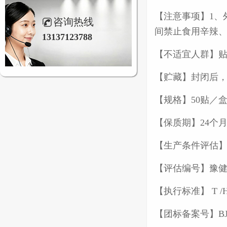
【注意事项】1、
咨询热线
间禁止食用辛辣、
13137123788
【不适宜人群】
【贮藏】封闭后
【规格】50贴／
【保质期】24个
【生产条件评估】豫
【评估编号】豫健团
【执行标准】 T /HB
【团标备案号】BJY