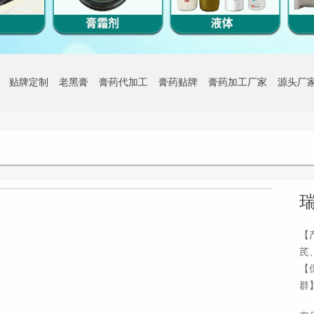
贴牌定制
老黑膏
膏药代加工
膏药贴牌
膏药加工厂家
源头厂
1
/1
瑞
【
芪
【
群