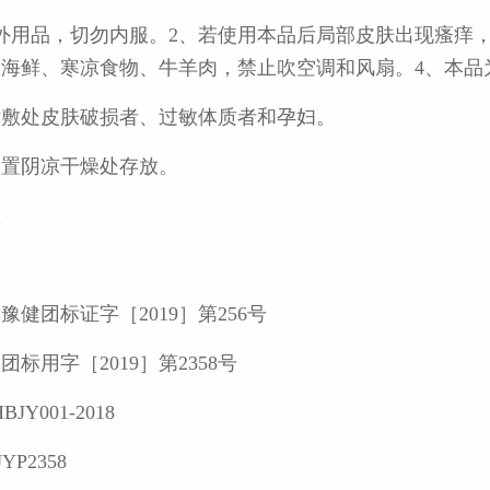
外用品，切勿内服。2、若使用本品后局部皮肤出现瘙痒
海鲜、寒凉食物、牛羊肉，禁止吹空调和风扇。4、本品
贴敷处皮肤破损者、过敏体质者和孕妇。
，置阴凉干燥处存放。
盒
月
健团标证字［2019］第256号
标用字［2019］第2358号
JY001-2018
P2358