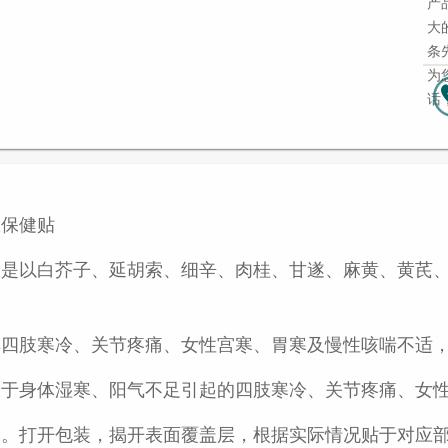
产
大
条
为
话
伏保健贴
品是以白芥子、延胡索、细辛、肉桂、甘遂、麻黄、黄芪
。
解四肢寒冷、关节疼痛、女性宫寒、胃寒及慢性咳喘不适
宜于身体湿寒、阳气不足引起的四肢寒冷、关节疼痛、女
。打开包装，揭开表面覆盖层，根据实际情况贴于对应部