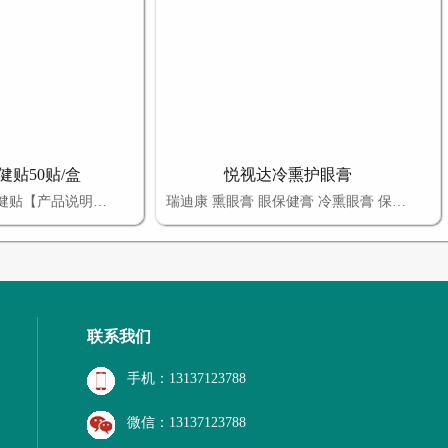
贴50贴/盒
悦视达冷熏护眼膏
【产品名称】三伏保健贴【产品说明】本品是以白芥子、延胡索、细辛、肉桂、甘遂、麻黄、黄芪、干姜、吴茱萸、麻油、凡士林、羊毛脂、蜂蜜、热熔胶、月桂氮草酮为原料，经加工而成。【保健作用】缓解四肢寒冷、关节疼痛、女性宫寒、胃寒及慢性咳喘不适，促进健康。【适宜人群】适宜于身体湿寒、阳气不足引起的四肢寒冷、关节
瑞迪康 熏眼膏 眼保健膏 冷熏眼膏 保护眼睛 眼睛资讯
联系我们
手机：13137123788
微信：13137123788