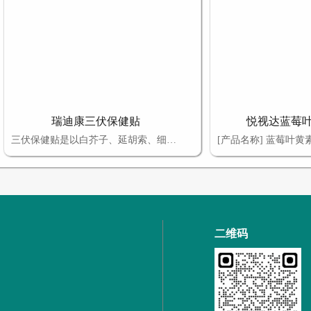
瑞迪康三伏保健贴
悦视达蓝莓
三伏保健贴是以白芥子、延胡索、细辛、肉桂、甘遂、麻黄、黄芪、干姜、吴茱萸、麻油、凡士林、羊毛脂、蜂蜜、热熔胶、月桂氮草酮为原料，经加工而成【保健作用】缓解四肢寒冷、关节疼痛、女性宫寒、胃寒及慢性咳喘不适，促进健康。产品支持oem贴牌定制代加工，商标文号免费使用，定制热线：13137123788
二维码