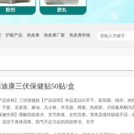
家
护眼产品
热灸膏
热灸膏厂家
热灸膏价格
迪康三伏保健贴50贴/盒
产品名称】三伏保健贴【产品说明】本品是以白芥子、延胡索、细辛、肉
、干姜、吴茱萸、麻油、凡士林、羊毛脂、蜂蜜、热熔胶、月桂氮草酮为
保健作用】缓解四肢寒冷、关节疼痛、女性宫寒、胃寒及慢性咳喘不适，
】适宜于身体湿寒、阳气不足引起的四肢寒冷、关节