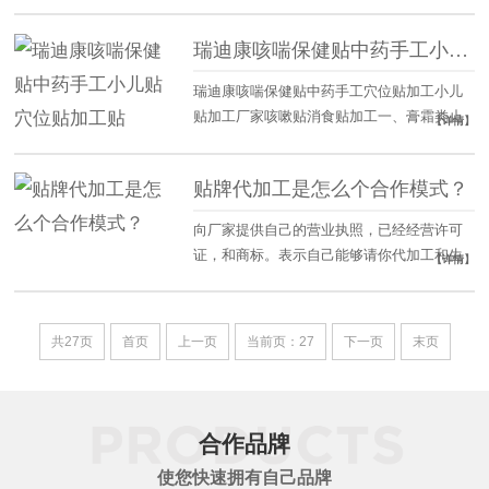
健用品OEM贴牌加工、‌‌生产厂家优质保健用
品贴牌厂家 一站式保健用品贴牌加工服务-保
瑞迪康咳喘保健贴中药手工小儿贴穴位贴加工贴
健用品oem 。什么是OEM代加工
瑞迪康咳喘保健贴中药手工穴位贴加工小儿
贴加工厂家咳嗽贴消食贴加工一、膏霜类止
【详情】
痒抑菌膏、宝宝湿疹膏、明目保健膏、活络
保健膏、鼻炎膏、痔疮膏，脚气膏、疤痕
贴牌代加工是怎么个合作模式？
膏，祛痘膏、艾草抑菌膏、紫草抑菌膏、乳
痛舒保健膏、鼻舒保健膏、痔舒保健膏、褥
向厂家提供自己的营业执照，已经经营许可
疮保健膏、薄荷膏二、液体喷剂祛痛喷剂、
证，和商标。表示自己能够请你代加工和生
【详情】
止痒喷剂 、牙痛水剂、鼻炎
产此类产品。 选择产品，看中某某产品，或
者自己有产品，请厂家代加工生产 厂家生
产，然后审核。把货发到你手里就可以销售
共27页
首页
上一页
当前页：27
下一页
末页
了。电话：13027725562公司地址：中国河
南平顶山高新区开发一路恒悦工业园
合作品牌
使您快速拥有自己品牌