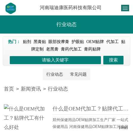
河南瑞迪康医药科技有限公司
行业动态
热门：
贴剂
黑膏贴
眼部按摩膏
护眼贴
OEM贴牌
代加工
贴
牌定制
老黑膏
膏药代加工
膏药贴牌
行业动态
常见问题
首页
>
新闻资讯
>
行业动态
什么是OEM代加工？贴牌代工有什么好处
郑州保健用品OEM贴牌加工生产厂家 一站式
保健用品‌‌ 河南保健用品OEM贴牌加工河南保
【详情】