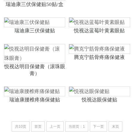
瑞迪康三伏保健贴50贴/盒
瑞迪康三伏保健贴
悦视达蓝莓叶黄素眼贴
腾克宁筋骨疼痛保健液
悦视达明目保健膏（滚珠眼
膏）
瑞迪康腰椎疼痛保健贴
悦视达眼保健贴
共10页
首页
上一页
当前页：1
下一页
末页