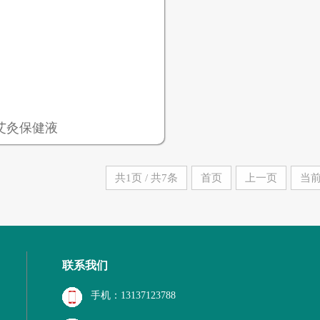
艾灸保健液
共1页 / 共7条
首页
上一页
当前
联系我们
手机：13137123788