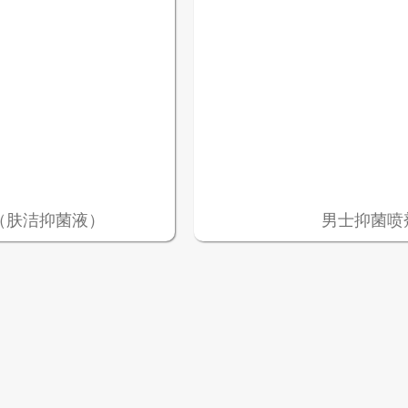
（肤洁抑菌液）
男士抑菌喷