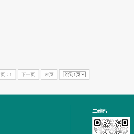
页：1
下一页
末页
二维码