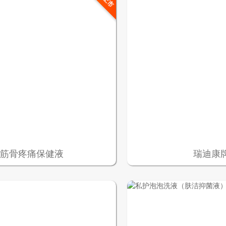
宁筋骨疼痛保健液
瑞迪康