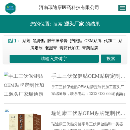
河南瑞迪康医药科技有限公司
您的位置: 搜索
源头厂家
的结果
热门：
贴剂
黑膏贴
眼部按摩膏
护眼贴
OEM贴牌
代加工
贴
牌定制
老黑膏
膏药代加工
膏药贴牌
手工三伏保健贴OEM贴牌定制代加工源头厂家瑞迪康
手工三伏保健贴OEM贴牌定制代加工源头厂
家瑞迪康，联系电话：13137123788瑞迪康
【详情】
三伏贴50贴装，可oem贴牌定制代加工，瑞
迪康三伏贴核心成分、保健作用及适宜人群
瑞迪康三伏贴OEM贴牌定制代加工，源头厂家
常见成分：白芥子、延胡索、细辛、肉桂、
甘遂、麻黄、黄芪、干姜、吴茱萸等。保健
瑞迪康三伏贴分健字号三伏保健贴和一类器
作用：缓解四肢寒冷、关节疼痛、女性宫