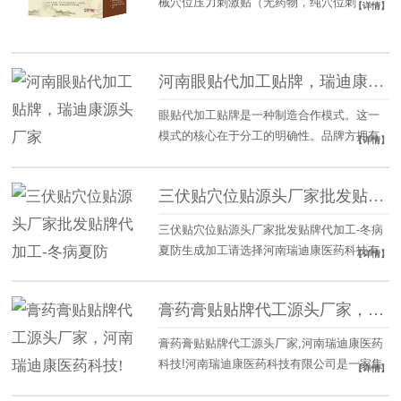
械穴位压力刺激贴（无药物，纯穴位刺
【详情】
寒、胃寒及慢性咳喘不适，促进健康。适宜
激），适合电商 / 直播 / 药店 / 养生馆渠道，
人
支持 OEM 贴牌、小批量可做、文号免费。
三伏保健贴（健字号）成分：白芥子、延胡
河南眼贴代加工贴牌，瑞迪康源头厂家
索、细辛、肉桂、甘遂、麻黄、黄芪、干
姜、吴茱萸等（传统三伏贴配方）功效：四
眼贴代加工贴牌是一种制造合作模式。这一
肢寒冷、关节痛、宫寒、胃寒、慢性咳喘
模式的核心在于分工的明确性。品牌方拥有
【详情】
商标权、市场渠道以及产品概念设计，但不
直接参与生产环节。加工企业则负责生产制
三伏贴穴位贴源头厂家批发贴牌代加工-冬病夏防
造，拥有相应的生产资质、设备和技术能
力。两者通过协议约定产品规格、质量标
三伏贴穴位贴源头厂家批发贴牌代加工-冬病
准、数量及交付时间。从构成要素来看，这
夏防生成加工请选择河南瑞迪康医药科技有
【详情】
一模式涉及几个关键部分。首先是资
限公司。源头工厂，资质齐全，品质保证，
支持定制，可小批量出货。
膏药膏贴贴牌代工源头厂家，河南瑞迪康医药科技!
膏药膏贴贴牌代工源头厂家,河南瑞迪康医药
科技!河南瑞迪康医药科技有限公司是一家集
【详情】
一类医疗器械、消毒产品、保健用品、日用