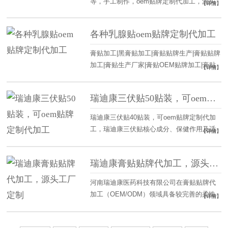
等，手工制作，oem贴牌定制代加工，源头
【详情】
工厂，资质齐全，品质保证，出货迅速，一
条龙服务。
各种乳腺贴oem贴牌定制代加工
膏贴加工|黑膏贴加工|膏贴贴牌生产|膏贴贴牌
加工|膏贴生产厂家|膏贴OEM贴牌加工|膏贴
【详情】
ODM贴牌加工|瑞迪康
瑞迪康三伏贴50贴装，可oem贴牌定制代加工
瑞迪康三伏贴40贴装，可oem贴牌定制代加
工，瑞迪康三伏贴核心成分、保健作用及适
【详情】
宜人群常见成分：白芥子、延胡索、细辛、
肉桂、甘遂、麻黄、黄芪、干姜、吴茱萸
瑞迪康膏贴贴牌代加工，源头工厂定制
等。保健作用：缓解四肢寒冷、关节疼痛、
女性宫寒、胃寒及慢性咳喘不适，促进健
河南瑞迪康医药科技有限公司在膏贴贴牌代
康。适宜人群：适宜于身体湿寒、阳气不足
加工（OEM/ODM）领域具备较完善的柔性
【详情】
引起的四肢寒冷、关节疼痛、女性宫寒、胃
生产与服务体系，非常适合初创品牌、电商
寒
及直播渠道进行产品定制。以下是其膏贴代