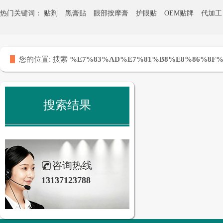
热门关键词：
贴剂
黑膏贴
眼部按摩膏
护眼贴
OEM贴牌
代加工
热灸膏贴牌
您的位置:
搜索
%E7%83%AD%E7%81%B8%E8%86%8F
搜索结果
咨询热线
13137123788