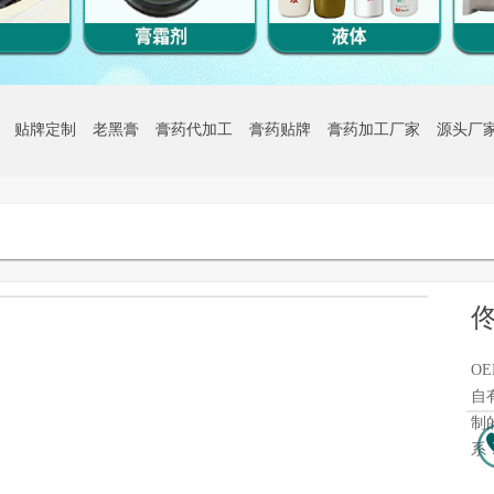
贴牌定制
老黑膏
膏药代加工
膏药贴牌
膏药加工厂家
源头厂
O
自
制
系